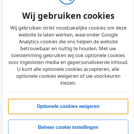
positieve recensies vanwege de verbeterd
prestaties en werd vaak geprezen als "de best
Wij gebruiken cookies
Triumph die nooit echt een kans kreeg" vanweg
de korte productierun.
Wij gebruiken strikt noodzakelijke cookies om deze
website te laten werken, waaronder Google
De Erfenis van de Triumph TR7
Analytics-cookies die ons helpen de website
betrouwbaar en nuttig te houden. Met uw
Kwaliteitsproblemen ondermijnden het imago va
toestemming gebruiken wij ook optionele cookies
de auto’s in de markt. Dit was vooral het gevol
voor ingesloten media en gepersonaliseerde inhoud.
U kunt alle optionele cookies accepteren, alle
van arbeidsconflicten (sabotage door ontevrede
optionele cookies weigeren of uw voorkeuren
vakbondsleden en onervaren personeel bij d
kiezen.
Speke fabriek). De kwaliteit werd beter toen d
productie werd verplaatst naar Canley en late
Solihull, maar het was te laat om de reputatie t
Optionele cookies weigeren
redden. In totaal werden 112.368 hardtop TR7
gebouwd en 28.864 cabrio’s, en ongeveer 250
TR8-en. In het kader van een rationalisering van d
Beheer cookie instellingen
productie, onder leiding van BL-baas Sir Michae